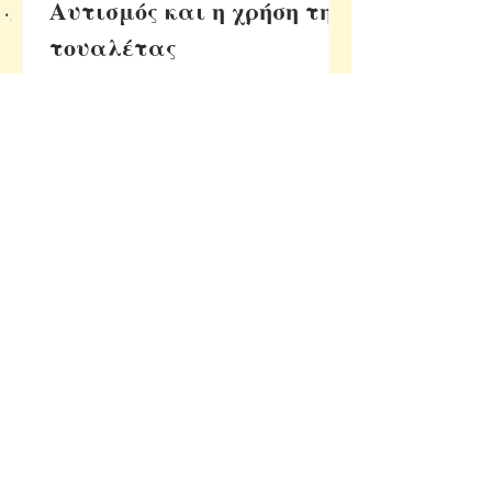
Αυτισμός και η χρήση της
τουαλέτας
Η Φλώρα, όπως και πολλά παιδιά με
αυτισμό, δυσκολεύεται να μάθει να
χρησιμοποιεί την τουαλέτα. Αυτό
μπορεί να οφείλεται σε φυσική/...