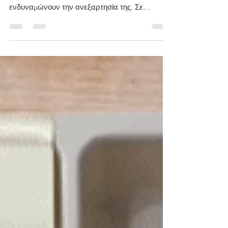
florastophasma
21 Ιουν 2021
διαβάστηκε 1 λεπτά
Καθαρίζω το τραπέζι
Η Φλώρα συνεχίζει να εξασκεί απλές
καθημερινές δεξιότητητες (life skills) οι οποίες
ενδυναμώνουν την ανεξαρτησία της. Σε
παλαιότερες...